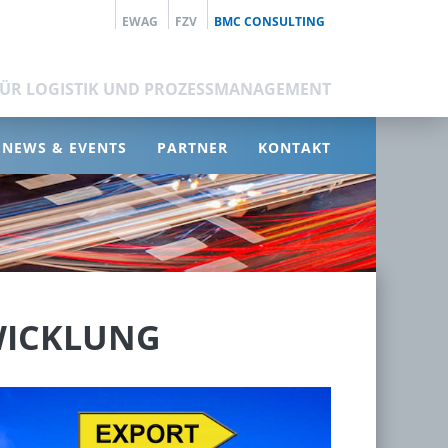
EWAG
FZV
BMC CONSULTING
FÜR LOGISTIK UND PROZESSMANAGEMENT
NEWS & EVENTS
PARTNER
KONTAKT
WICKLUNG