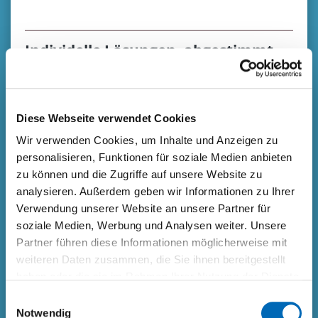
Individelle Lösungen, abgestimmt
auf Ihre Bedürfnisse
Jedes Unternehmen ist anders, also braucht es
individuelle Lösungen!
Diese Webseite verwendet Cookies
Analyse-Workshops zur Identifikation des
Handlungsbedarfs
Wir verwenden Cookies, um Inhalte und Anzeigen zu
Arbeitspakete zur Umsetzung von
personalisieren, Funktionen für soziale Medien anbieten
Massnahmen
zu können und die Zugriffe auf unsere Website zu
Individuelle Schulungen zur
analysieren. Außerdem geben wir Informationen zu Ihrer
Umsetzungsbegleitung
Verwendung unserer Website an unsere Partner für
Wissensmanagement für die Organisation
soziale Medien, Werbung und Analysen weiter. Unsere
Qualifikationsmatrix
Partner führen diese Informationen möglicherweise mit
Soll-IST Analyse
weiteren Daten zusammen, die Sie ihnen bereitgestellt
Know-how Management
Info-Tools
haben oder die sie im Rahmen Ihrer Nutzung der Dienste
Starterkit für neue Mitarbeitende
gesammelt haben.
Einwilligungsauswahl
Basiswissen
Notwendig