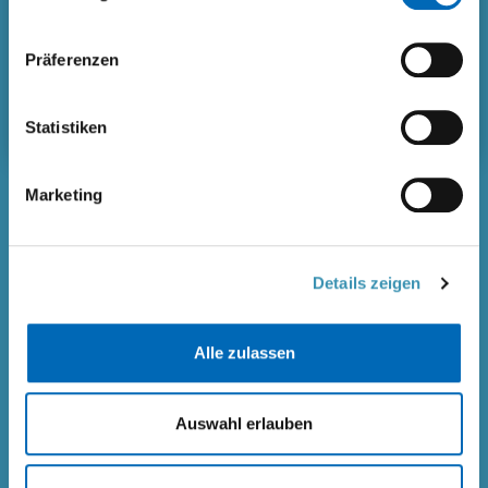
Auffrischungen
Präferenzen
Gerne stellen wir Ihnen ein massgeschneidertes
Schulungs-Paket zusammen.
Statistiken
NEWS
Marketing
Newsletter zur Umstellen Smart-Boder-AT per
03.08.2026
29.07.2026
Details zeigen
mehr lesen ›
Alle zulassen
Schweizer Exporte beenden einjährige Durststrecke!
21.07.2026
mehr lesen ›
Auswahl erlauben
ALLE NEUIGKEITEN ANZEIGEN ›