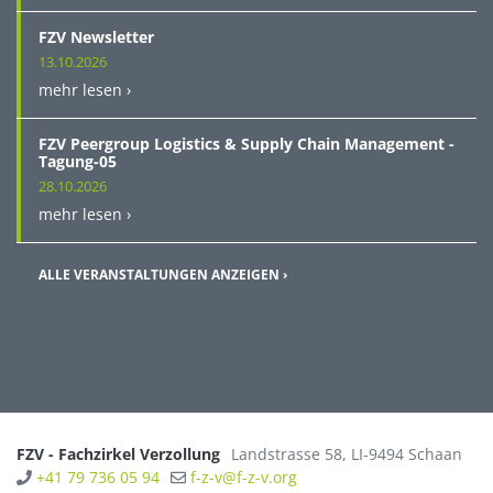
FZV Newsletter
13.10.2026
mehr lesen ›
FZV Peergroup Logistics & Supply Chain Management -
Tagung-05
28.10.2026
mehr lesen ›
ALLE VERANSTALTUNGEN ANZEIGEN ›
FZV - Fachzirkel Verzollung
Landstrasse 58
,
LI-9494
Schaan
+41 79 736 05 94
f-z-v@f-z-v.org