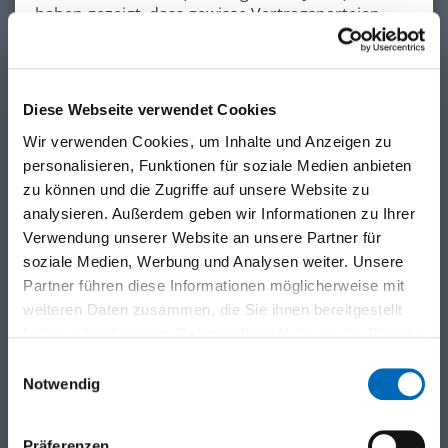
haben gezeigt, dass gewisse Vertragsparteien
mehr Zeit in Anspruch nehmen müssen, um
das revidierte PEM-Übereinkommen zu
ratifizieren.
Diese Webseite verwendet Cookies
mehr lesen ›
Wir verwenden Cookies, um Inhalte und Anzeigen zu
personalisieren, Funktionen für soziale Medien anbieten
zu können und die Zugriffe auf unsere Website zu
analysieren. Außerdem geben wir Informationen zu Ihrer
Verwendung unserer Website an unsere Partner für
soziale Medien, Werbung und Analysen weiter. Unsere
Partner führen diese Informationen möglicherweise mit
weiteren Daten zusammen, die Sie ihnen bereitgestellt
haben oder die sie im Rahmen Ihrer Nutzung der Dienste
gesammelt haben.
Einwilligungsauswahl
Notwendig
Wegfall der 150 Euro Zollfreigrenze in der
EU!
Präferenzen