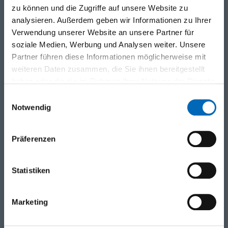
zu können und die Zugriffe auf unsere Website zu
Strasse
analysieren. Außerdem geben wir Informationen zu Ihrer
Verwendung unserer Website an unsere Partner für
soziale Medien, Werbung und Analysen weiter. Unsere
Partner führen diese Informationen möglicherweise mit
PLZ / Ort
weiteren Daten zusammen, die Sie ihnen bereitgestellt
haben oder die sie im Rahmen Ihrer Nutzung der Dienste
gesammelt haben.
Einwilligungsauswahl
Land
Notwendig
Präferenzen
Vorname
Statistiken
Nachname
Marketing