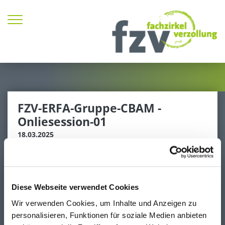
Zum Inhalt springen
FZV-ERFA-Gruppe-CBAM -
Onliesession-01
18.03.2025
Die Mitglieder der ERFA-Gruppe-CBAM treffen sich
online oder physisch zu moderierten Tagungen,
Diese Webseite verwendet Cookies
an denen vorbereitete Themen, rund um das
Wir verwenden Cookies, um Inhalte und Anzeigen zu
Thema CBAM, präsentiert oder im Rahmen von
Workshops erarbeitet werden.
personalisieren, Funktionen für soziale Medien anbieten