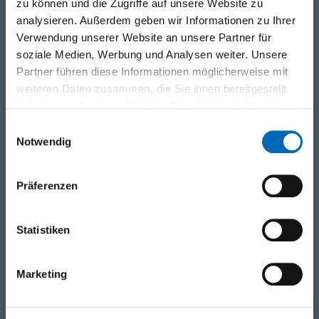
zu können und die Zugriffe auf unsere Website zu
analysieren. Außerdem geben wir Informationen zu Ihrer
Ort
Leitung
Verwendung unserer Website an unsere Partner für
MS-Teams
Bernhard Mähr
soziale Medien, Werbung und Analysen weiter. Unsere
Gründer und Mentor
Partner führen diese Informationen möglicherweise mit
Aussenhandelsnetzwerk
weiteren Daten zusammen, die Sie ihnen bereitgestellt
FZV
haben oder die sie im Rahmen Ihrer Nutzung der Dienste
Detaillierte Termine
gesammelt haben.
Einwilligungsauswahl
/ Uhrzeit
Notwendig
15.00 - 17.00 Uhr
Präferenzen
Anmelden ›
Statistiken
ALLE DATEN DIESER VERANSTALTUNG
16.09.2026 - 16.09.2026
Onliesession-03
Marketing
01.12.2026 - 01.12.2026
Tagung-01