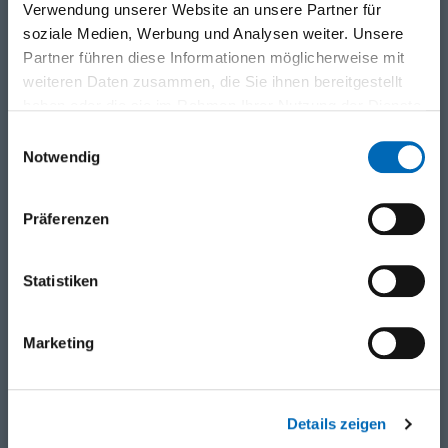
Verwendung unserer Website an unsere Partner für
Aussenhandelsnetzwerk
soziale Medien, Werbung und Analysen weiter. Unsere
Detaillierte Termine
Partner führen diese Informationen möglicherweise mit
/ Uhrzeit
weiteren Daten zusammen, die Sie ihnen bereitgestellt
15.00 - 17.00 Uhr
haben oder die sie im Rahmen Ihrer Nutzung der Dienste
gesammelt haben.
Einwilligungsauswahl
Notwendig
Anmelden ›
Präferenzen
ALLE DATEN DIESER VERANSTALTUNG
15.09.2026 - 15.09.2026
OS-02
Statistiken
03.11.2026 - 03.11.2026
T-03
10.12.2026 - 10.12.2026
OS-03
Marketing
‹ Zur Übersicht
Details zeigen