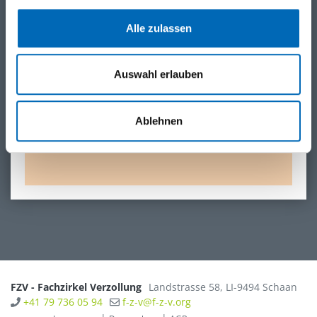
Alle zulassen
Auswahl erlauben
Ablehnen
FZV - Fachzirkel Verzollung
Landstrasse 58
,
LI-9494
Schaan
+41 79 736 05 94
f-z-v@f-z-v.org