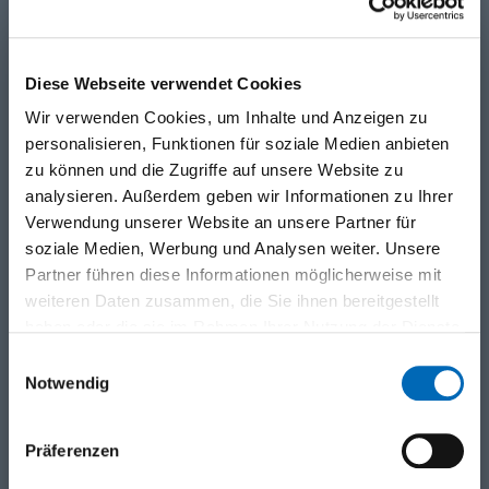
aktiven User?
Was müssen SIE wissen bzw. tun?
Auf diese und viele weitere Fragen, gibt uns
Lea
Diese Webseite verwendet Cookies
Derendinger
von der
FineSolutions AG
Antwort.
Wir verwenden Cookies, um Inhalte und Anzeigen zu
Alle Details finden Sie im
Flyer!
personalisieren, Funktionen für soziale Medien anbieten
Melden Sie sich an, Senden Sie uns Ihre Fragen
zu können und die Zugriffe auf unsere Website zu
und informieren Sie sich aus erster Hand was zu
analysieren. Außerdem geben wir Informationen zu Ihrer
tun ist!
Verwendung unserer Website an unsere Partner für
soziale Medien, Werbung und Analysen weiter. Unsere
Wir freuen uns auf Ihre Teilnahme!
Partner führen diese Informationen möglicherweise mit
weiteren Daten zusammen, die Sie ihnen bereitgestellt
Ort
Leitung
haben oder die sie im Rahmen Ihrer Nutzung der Dienste
MS Teams
Lea Derendinger
gesammelt haben.
Einwilligungsauswahl
FineSolutions AG
Notwendig
Der Link wird ihnen
eine Woche vor dem
Event vom Moderator
Präferenzen
zugesendet.